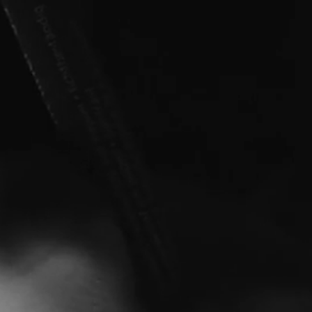
Dein nächstes Tattoo
Wir finden das beste Tattoo-Studio für dein Projekt
Der Tattoo-Navigator hat schon über 500 Kunden
dabei geholfen das perfekte Studio zu finden. Gib 
einfach ein paar Informationen über deine Idee und
wir legen los. 😊
Wie groß soll dein neues Tattoo werden?