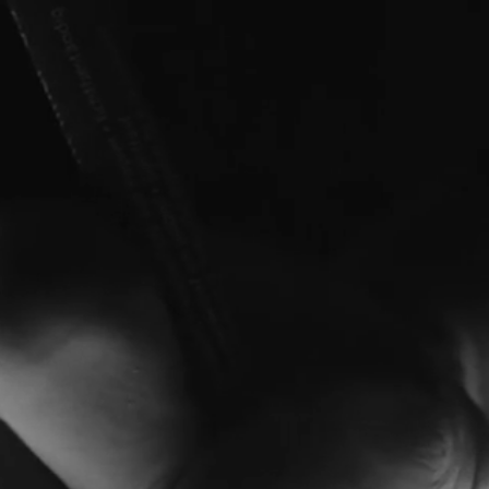
t. Der Tattoo-Navigator hat schon über 500
en. Gib uns einfach ein paar Informationen
nd und halte es an die entsprechende Körperstelle.